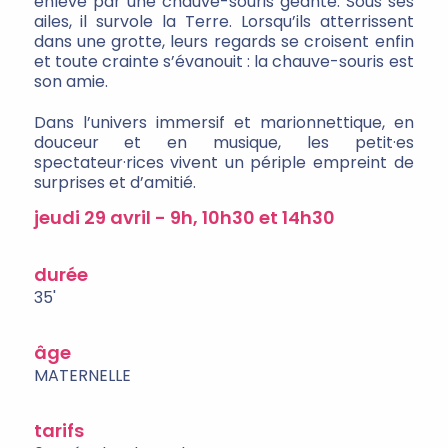
enlevé par une chauve-souris géante. Sous ses
ailes, il survole la Terre. Lorsqu’ils atterrissent
dans une grotte, leurs regards se croisent enfin
et toute crainte s’évanouit : la chauve-souris est
son amie.
Dans l’univers immersif et marionnettique, en
douceur et en musique, les petit·es
spectateur·rices vivent un périple empreint de
surprises et d’amitié.
jeudi 29 avril - 9h, 10h30 et 14h30
durée
35'
âge
MATERNELLE
tarifs