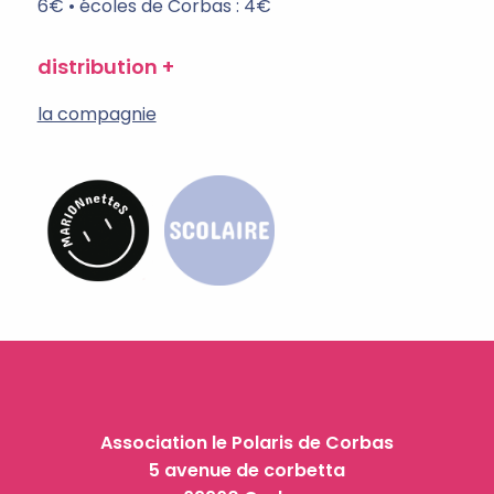
6€ • écoles de Corbas : 4€
distribution
la compagnie
Association le Polaris de Corbas
5 avenue de corbetta