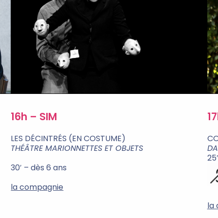
16h – SIM
1
LES DÉCINTRÉS (EN COSTUME)
CO
THÉÂTRE MARIONNETTES ET OBJETS
DA
25
30′ – dès 6 ans
la compagnie
la