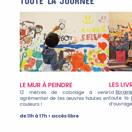
TOUTE LA JOURNÉE
LES LIV
LE MUR À PEINDRE
La
librairi
12 mètres de coloriage à venir
toute la 
agrémenter de tes œuvres hautes en
d’ouvrages
couleurs !
de 11h à 17h • accès libre