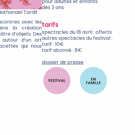
pour adultes et enfants
dès 3 ans
athanaël Tardif
ncontres avec les
tarifs
ère la création
spectacles du 18 avril : offerts
tre d’objets. Des
autres spectacles du festival :
 autour d’un art
tarif : 10€
facettes qui nous
tarif abonné : 8€
dossier de presse