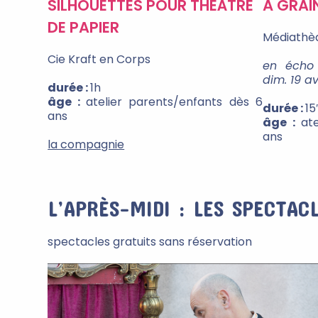
SILHOUETTES POUR THÉÂTRE
À GRAI
DE PAPIER
Médiathè
Cie Kraft en Corps
en écho
dim. 19 av
durée :
1h
âge :
atelier parents/enfants dès 6
durée :
15
ans
âge :
at
ans
la compagnie
L’APRÈS-MIDI : LES SPECTAC
spectacles gratuits sans réservation