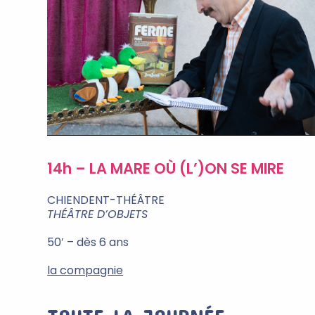
14h – LA MARE OÙ (L’)ON SE MIRE
CHIENDENT-THÉÂTRE
THÉÂTRE D’OBJETS
50′ – dès 6 ans
la compagnie