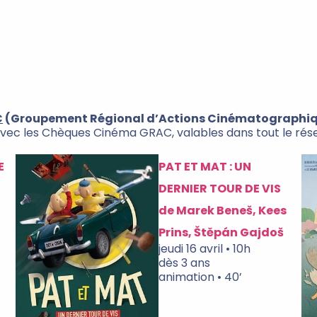
C
(Groupement Régional d’Actions Cinématographi
es avec les Chèques Cinéma GRAC, valables dans tout le ré
E
PAT ET MAT : UN
DERNIER TOUR DE VIS
de Marek Beneš, Kees
Prins, Štěpán Gajdoš
jeudi 16 avril • 10h
dès 3 ans
animation • 40’