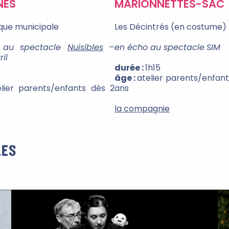
NES
MARIONNETTES-SAC
que municipale
Les Décintrés (en costume)
 au spectacle
Nuisibles
–
en écho au spectacle
SIM
ril
durée :
1h15
′
âge :
atelier parents/enfant
elier parents/enfants dès 2
ans
la compagnie
LES