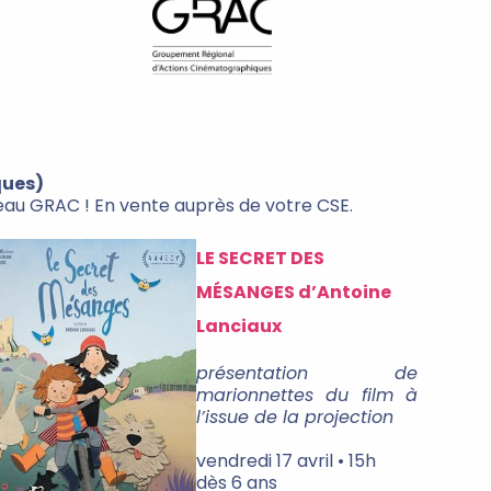
ques)
seau GRAC ! En vente auprès de votre CSE.
LE SECRET DES
MÉSANGES d’Antoine
Lanciaux
présentation de
marionnettes du film à
l’issue de la projection
vendredi 17 avril • 15h
dès 6 ans