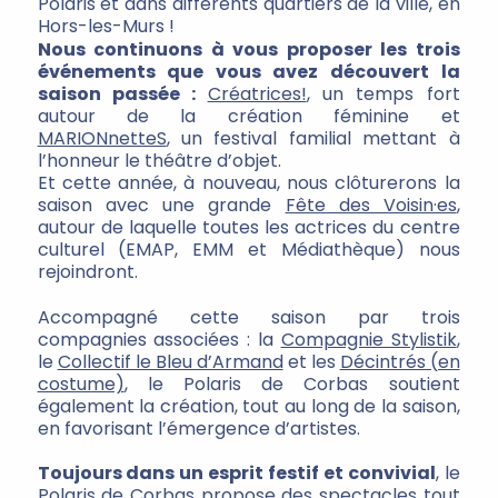
Polaris et dans différents quartiers de la ville, en
Hors-les-Murs !
Nous continuons à vous proposer les trois
événements que vous avez découvert la
saison passée :
Créatrices!
, un temps fort
autour de la création féminine et
MARIONnetteS
, un festival familial mettant à
l’honneur le théâtre d’objet.
Et cette année, à nouveau, nous clôturerons la
saison avec une grande
Fête des Voisin·es
,
autour de laquelle toutes les actrices du centre
culturel (EMAP, EMM et Médiathèque) nous
rejoindront.
Accompagné cette saison par trois
compagnies associées : la
Compagnie Stylistik
,
le
Collectif le Bleu d’Armand
et les
Décintrés (en
costume)
, le Polaris de Corbas soutient
également la création, tout au long de la saison,
en favorisant l’émergence d’artistes.
Toujours dans un esprit festif et convivial
, le
Polaris de Corbas propose des spectacles tout