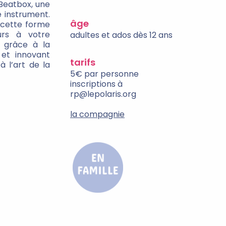
Beatbox, une
e instrument.
âge
 cette forme
ours à votre
adultes et ados dès 12 ans
l grâce à la
 et innovant
tarifs
à l’art de la
5€ par personne
inscriptions à
rp@lepolaris.org
la compagnie