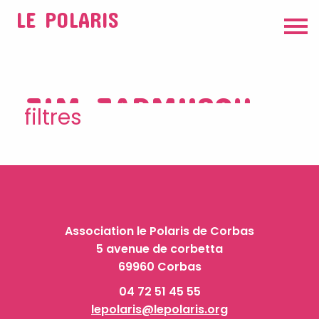
LE POLARIS
JIM JARMUSCH
filtres
Association le Polaris de Corbas
5 avenue de corbetta
69960 Corbas
04 72 51 45 55
lepolaris@lepolaris.org