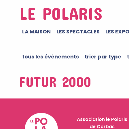
LE POLARIS
LA MAISON
LES SPECTACLES
LES EXP
tous les événements
trier par type
FUTUR 2000
Association le Polaris
de Corbas