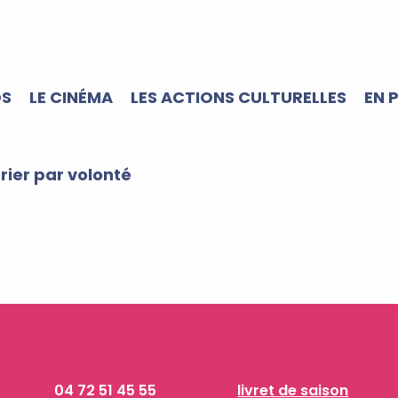
OS
LE CINÉMA
LES ACTIONS CULTURELLES
EN 
trier par volonté
04 72 51 45 55
livret de saison