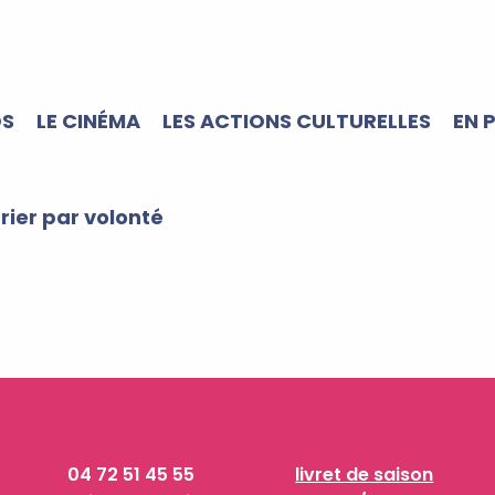
OS
LE CINÉMA
LES ACTIONS CULTURELLES
EN 
trier par volonté
04 72 51 45 55
livret de saison