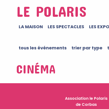
LE POLARIS
LA MAISON
LES SPECTACLES
LES EXP
tous les événements
trier par type
CINÉMA
Association le Polaris
de Corbas