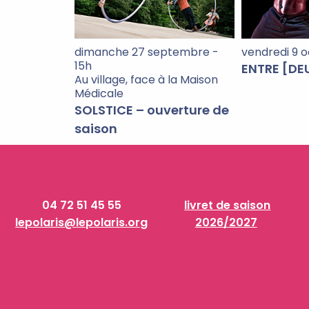
vendredi 9 
dimanche 27 septembre -
15h
ENTRE [DEU
Au village, face à la Maison
Médicale
SOLSTICE – ouverture de
saison
04 72 51 45 55
livret de saison
lepolaris@lepolaris.org
2026/2027