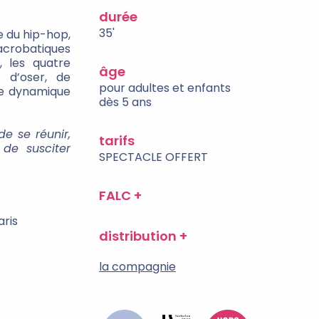
durée
35'
e du hip-hop,
acrobatiques
 les quatre
âge
 d’oser, de
pour adultes et enfants
ne dynamique
dès 5 ans
e se réunir,
tarifs
 de susciter
SPECTACLE OFFERT
FALC
aris
distribution
la compagnie