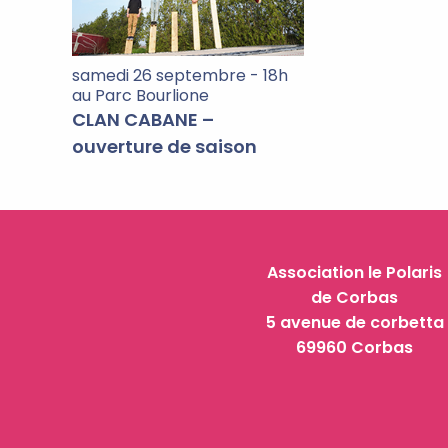
samedi 26 septembre - 18h
au Parc Bourlione
CLAN CABANE –
ouverture de saison
Association le Polaris
de Corbas
5 avenue de corbetta
69960 Corbas