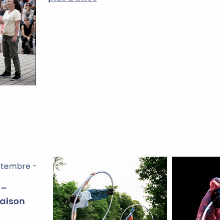
ptembre -
 –
saison