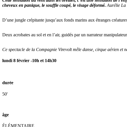
Cette sensation du vent dans les oreilles, c’est une sensation de l’e
cheveux en panique, le souffle coupé, le visage déformé.
Aurélie La
D’une jungle crépitante jusqu’aux fonds marins aux étranges créature
Deux acrobates au sol et en l’air, guidés par un narrateur manipulateu
Ce spectacle de la Compagnie Virevolt mêle danse, cirque aérien et nar
lundi 8 février -10h et 14h30
durée
50'
âge
ÉLÉMENTAIRE