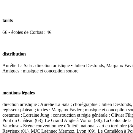
tarifs
6€ • écoles de Corbas : 4€
distribution
Aurélie La Sala : direction artistique • Julien Desfonds, Margaux Favi
Amigues : musique et conception sonore
mentions légales
direction artistique : Aurélie La Sala ; chorégraphie : Julien Desfond
régisseur plateau ; textes : Margaux Favier ; musique et conception s
costumes : Lorraine Jung ; construction et régie générale : Olivier Fi
Pont du Château (63), Le Grand Angle à Voiron (38), La Coloc de l
Vaucluse - Scène conventionnée d’intérêt national - art en territoire
Reyrieux (01), MJC Laënnec Mermoz, Lyon (69), Le Caméléon à Pont