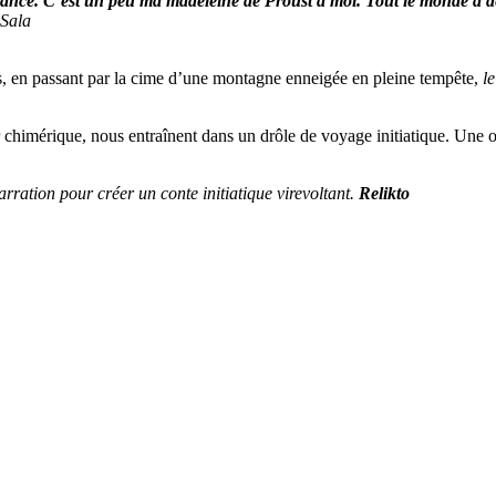
nfance. C’est un peu ma madeleine de Proust à moi. Tout le monde a déjà 
 Sala
s, en passant par la cime d’une montagne enneigée en pleine tempête,
le
r chimérique, nous entraînent dans un drôle de voyage initiatique. Une od
ration pour créer un conte initiatique virevoltant.
Relikto