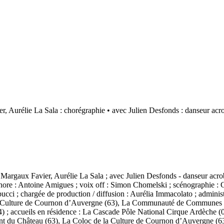
er, Aurélie La Sala : chorégraphie • avec Julien Desfonds : danseur acr
s, Margaux Favier, Aurélie La Sala ; avec Julien Desfonds - danseur acro
onore : Antoine Amigues ; voix off : Simon Chomelski ; scénographie : C
lipucci ; chargée de production / diffusion : Aurélia Immacolato ; admini
a Culture de Cournon d’Auvergne (63), La Communauté de Communes Bi
 (84) ; accueils en résidence : La Cascade Pôle National Cirque Ardèche
 du Château (63), La Coloc de la Culture de Cournon d’Auvergne (63