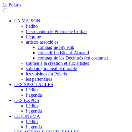
Le Polaris
LA MAISON
l’édito
l’association le Polaris de Corbas
l’équipe
artistes associé·es
compagnie Stylistik
collectif Le Bleu d’Armand
compagnie les Décintrés (en costume)
soutien à la création et aux artistes
solidaire, inclusif et durable
les voisines du Polaris
les partenaires
LES SPECTACLES
l’édito
l’agenda
LES EXPOS
l’édito
l’agenda
LE CINÉMA
l’édito
l’agenda