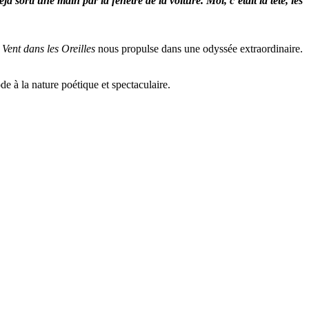
sorti une main par la fenêtre de la voiture. Moi, c’était la tête, les
 Vent dans les Oreilles
nous propulse dans une odyssée extraordinaire.
e à la nature poétique et spectaculaire.