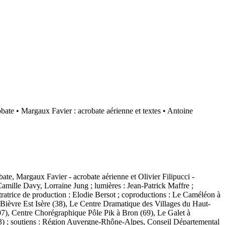
obate • Margaux Favier : acrobate aérienne et textes • Antoine
bate, Margaux Favier - acrobate aérienne et Olivier Filipucci -
amille Davy, Lorraine Jung ; lumières : Jean-Patrick Maffre ;
stratrice de production : Elodie Bersot ; coproductions : Le Caméléon à
èvre Est Isère (38), Le Centre Dramatique des Villages du Haut-
 (07), Centre Chorégraphique Pôle Pik à Bron (69), Le Galet à
) ; soutiens : Région Auvergne-Rhône-Alpes, Conseil Départemental