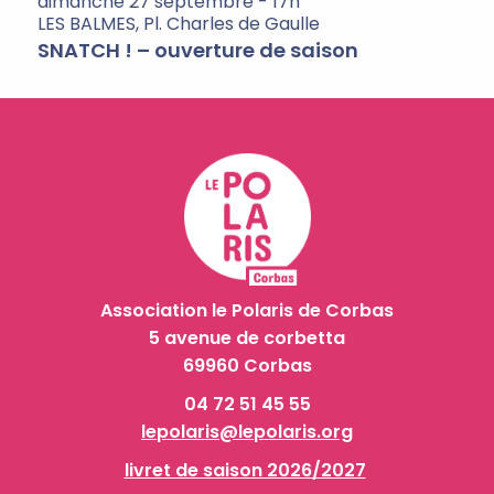
dimanche 27 septembre - 17h
LES BALMES, Pl. Charles de Gaulle
SNATCH ! – ouverture de saison
Association le Polaris de Corbas
5 avenue de corbetta
69960 Corbas
04 72 51 45 55
lepolaris@lepolaris.org
livret de saison 2026/2027