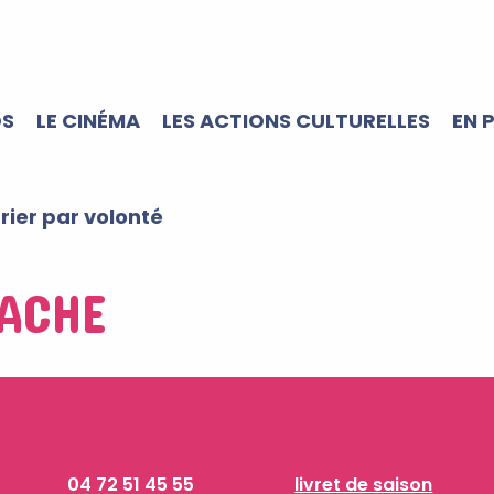
OS
LE CINÉMA
LES ACTIONS CULTURELLES
EN 
trier par volonté
ACHE
04 72 51 45 55
livret de saison