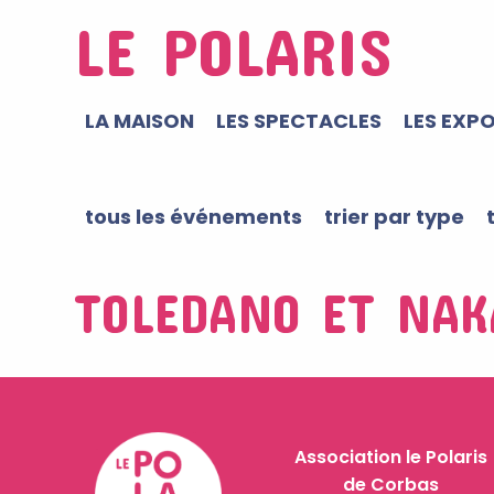
LE POLARIS
LA MAISON
LES SPECTACLES
LES EXP
tous les événements
trier par type
TOLEDANO ET NAK
Association le Polaris
de Corbas