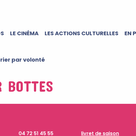
OS
LE CINÉMA
LES ACTIONS CULTURELLES
EN 
trier par volonté
R BOTTES
04 72 51 45 55
livret de saison