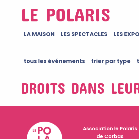
LE POLARIS
LA MAISON
LES SPECTACLES
LES EXP
tous les événements
trier par type
DROITS DANS LEU
Association le Polaris
de Corbas