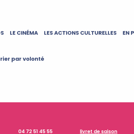
OS
LE CINÉMA
LES ACTIONS CULTURELLES
EN 
trier par volonté
04 72 51 45 55
livret de saison