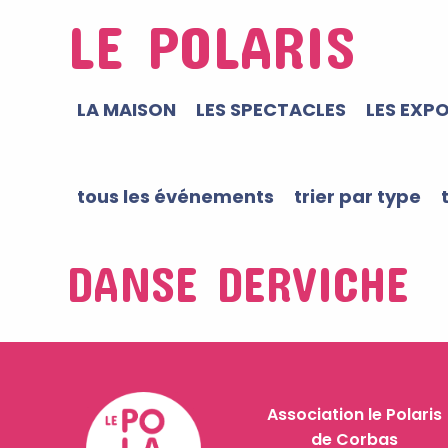
LE POLARIS
LA MAISON
LES SPECTACLES
LES EXP
tous les événements
trier par type
DANSE DERVICHE
Association le Polaris
de Corbas